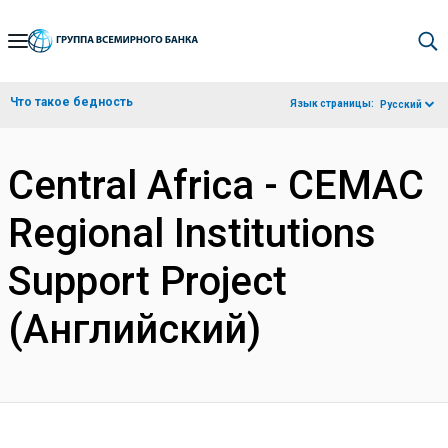
Skip
to
Main
Что такое бедность
Язык страницы:
Русский
Navigation
Central Africa - CEMAC
Regional Institutions
Support Project
(Английский)