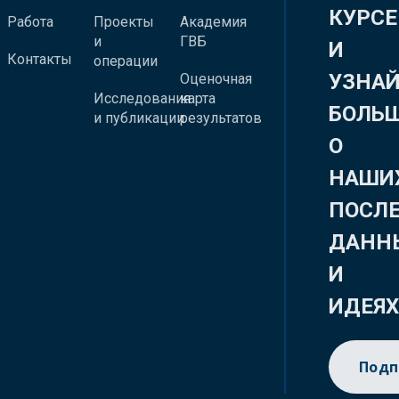
КУРСЕ
Работа
Проекты
Академия
и
ГВБ
И
Контакты
операции
УЗНА
Оценочная
Исследования
карта
БОЛЬ
и публикации
результатов
О
НАШИ
ПОСЛ
ДАНН
И
ИДЕЯ
Подп