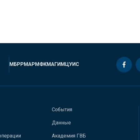
МБРР
МАР
МФК
МАГИ
МЦУИС
События
Данные
операции
Академия ГВБ