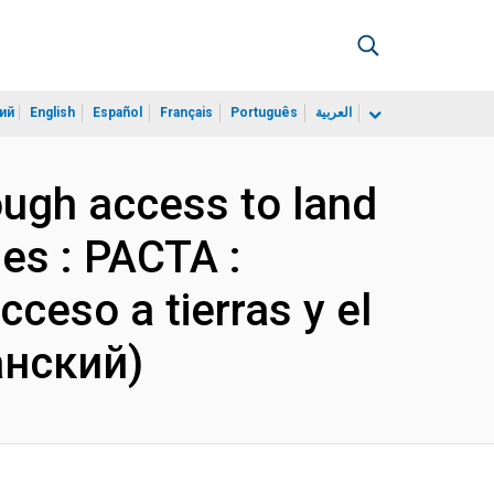
ий
English
Español
Français
Português
العربية
ough access to land
es : PACTA :
cceso a tierras y el
анский)