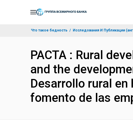
Skip
to
Main
Что такое бедность
Исследования И Публикации (анг
Navigation
PACTA : Rural deve
and the developmen
Desarrollo rural en
fomento de las em