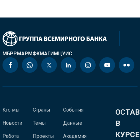
МБРР
МАР
МФК
МАГИ
МЦУИС
Кто мы
Страны
События
ОСТАВ
В
Новости
Темы
Данные
КУРСЕ
Работа
Проекты
Академия