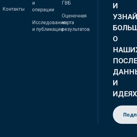
и
ГВБ
И
Контакты
операции
УЗНА
Оценочная
Исследования
карта
БОЛЬ
и публикации
результатов
О
НАШИ
ПОСЛ
ДАНН
И
ИДЕЯ
Подп