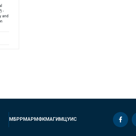
al
 -
y and
on
МБРР
МАР
МФК
МАГИ
МЦУИС