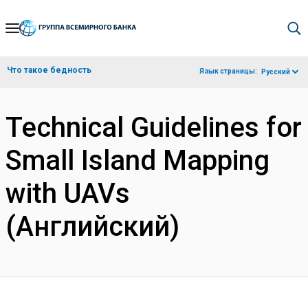
Skip
to
Main
Что такое бедность
Язык страницы:
Русский
Navigation
Technical Guidelines for
Small Island Mapping
with UAVs
(Английский)