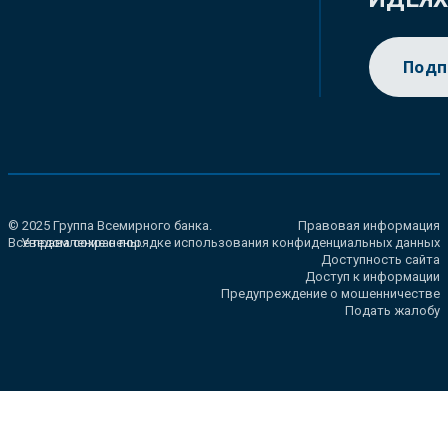
Подп
© 2025 Группа Всемирного банка.
Правовая информация
Все права сохранены.
Уведомление о порядке использования конфиденциальных данных
Доступность сайта
Доступ к информации
Предупреждение о мошенничестве
Подать жалобу