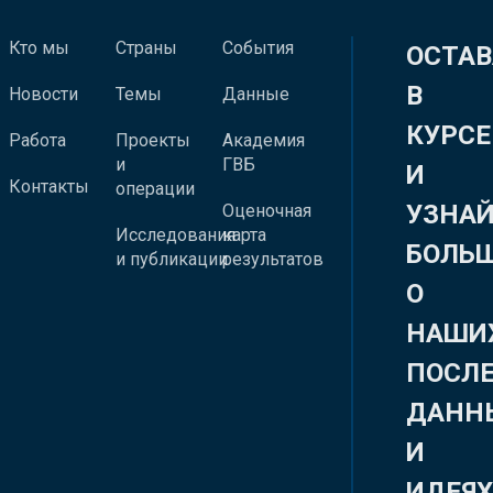
Кто мы
Страны
События
ОСТАВ
В
Новости
Темы
Данные
КУРСЕ
Работа
Проекты
Академия
и
ГВБ
И
Контакты
операции
УЗНА
Оценочная
Исследования
карта
БОЛЬ
и публикации
результатов
О
НАШИ
ПОСЛ
ДАНН
И
ИДЕЯ