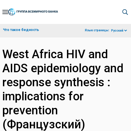
Skip
to
Main
Что такое бедность
Язык страницы:
Русский
Navigation
West Africa HIV and
AIDS epidemiology and
response synthesis :
implications for
prevention
(Французский)