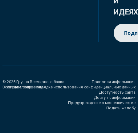
И
ИДЕЯ
Подп
© 2025 Группа Всемирного банка.
Правовая информация
Все права сохранены.
Уведомление о порядке использования конфиденциальных данных
Доступность сайта
Доступ к информации
Предупреждение о мошенничестве
Подать жалобу