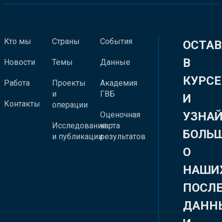
Кто мы
Страны
События
ОСТАВ
В
Новости
Темы
Данные
КУРСЕ
Работа
Проекты
Академия
и
ГВБ
И
Контакты
операции
УЗНА
Оценочная
Исследования
карта
БОЛЬ
и публикации
результатов
О
НАШИ
ПОСЛ
ДАНН