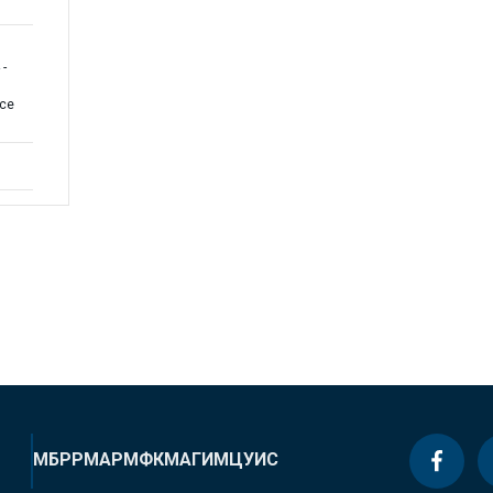
 -
nce
МБРР
МАР
МФК
МАГИ
МЦУИС