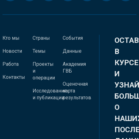
Кто мы
Страны
События
ОСТАВ
В
Новости
Темы
Данные
КУРСЕ
Работа
Проекты
Академия
и
ГВБ
И
Контакты
операции
УЗНА
Оценочная
Исследования
карта
БОЛЬ
и публикации
результатов
О
НАШИ
ПОСЛ