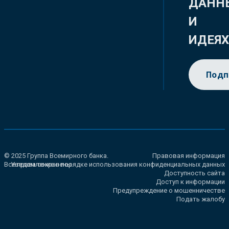
ДАНН
И
ИДЕЯ
Подп
© 2025 Группа Всемирного банка.
Правовая информация
Все права сохранены.
Уведомление о порядке использования конфиденциальных данных
Доступность сайта
Доступ к информации
Предупреждение о мошенничестве
Подать жалобу