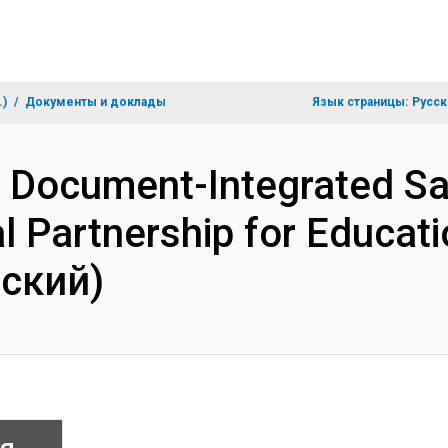
.)
Документы и доклады
Язык страницы:
Русск
n Document-Integrated S
l Partnership for Educat
йский)