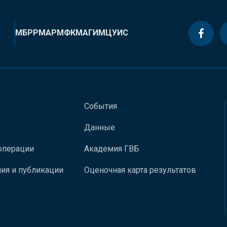
МБРР
МАР
МФК
МАГИ
МЦУИС
События
Данные
операции
Академия ГВБ
ия и публикации
Оценочная карта результатов