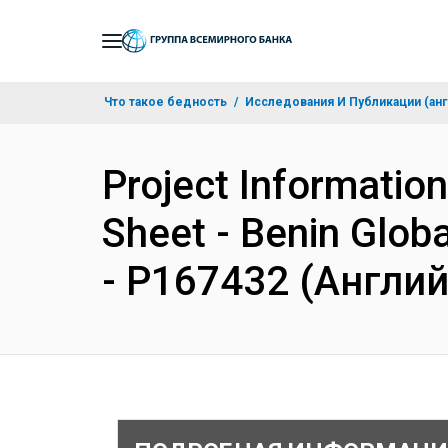
Skip
to
Main
Что такое бедность
Исследования И Публикации (анг
Navigation
Project Informatio
Sheet - Benin Globa
- P167432 (Англи