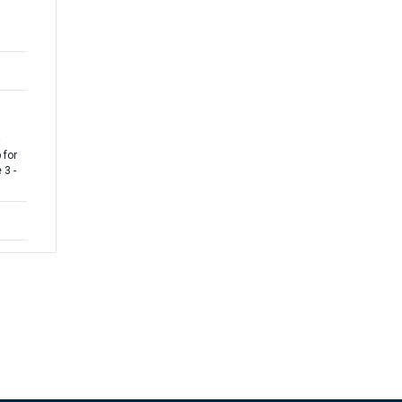
 for
 3 -