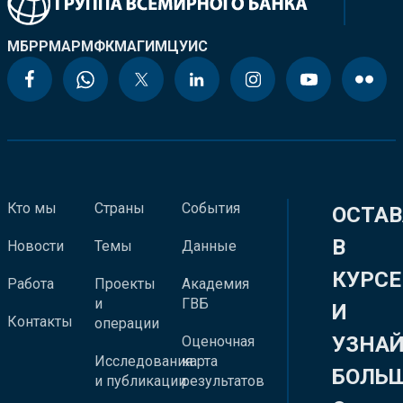
МБРР
МАР
МФК
МАГИ
МЦУИС
Кто мы
Страны
События
ОСТАВ
В
Новости
Темы
Данные
КУРСЕ
Работа
Проекты
Академия
и
ГВБ
И
Контакты
операции
УЗНА
Оценочная
Исследования
карта
БОЛЬ
и публикации
результатов