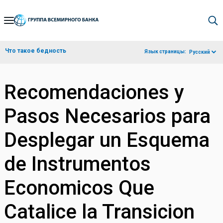
Skip
to
Main
Что такое бедность
Язык страницы:
Русский
Navigation
Recomendaciones y
Pasos Necesarios para
Desplegar un Esquema
de Instrumentos
Economicos Que
Catalice la Transicion