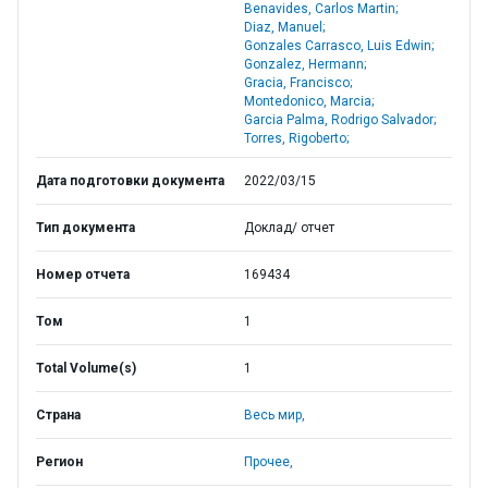
Benavides, Carlos Martin;
Diaz, Manuel;
Gonzales Carrasco, Luis Edwin;
Gonzalez, Hermann;
Gracia, Francisco;
Montedonico, Marcia;
Garcia Palma, Rodrigo Salvador;
Torres, Rigoberto;
Дата подготовки документа
2022/03/15
Тип документа
Доклад/ отчет
Номер отчета
169434
Том
1
Total Volume(s)
1
Страна
Весь мир,
Регион
Прочее,