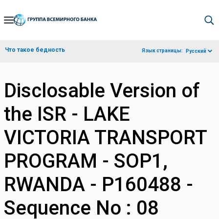
Skip
to
Main
Что такое бедность
Язык страницы:
Русский
Navigation
Disclosable Version of
the ISR - LAKE
VICTORIA TRANSPORT
PROGRAM - SOP1,
RWANDA - P160488 -
Sequence No : 08