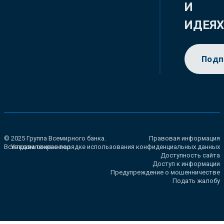
И
ИДЕЯ
Подп
© 2025 Группа Всемирного банка.
Правовая информация
Все права сохранены.
Уведомление о порядке использования конфиденциальных данных
Доступность сайта
Доступ к информации
Предупреждение о мошенничестве
Подать жалобу