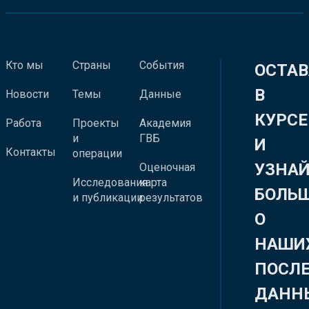
Кто мы
Страны
События
ОСТАВ
В
Новости
Темы
Данные
КУРСЕ
Работа
Проекты
Академия
и
ГВБ
И
Контакты
операции
УЗНА
Оценочная
Исследования
карта
БОЛЬ
и публикации
результатов
О
НАШИ
ПОСЛ
ДАНН