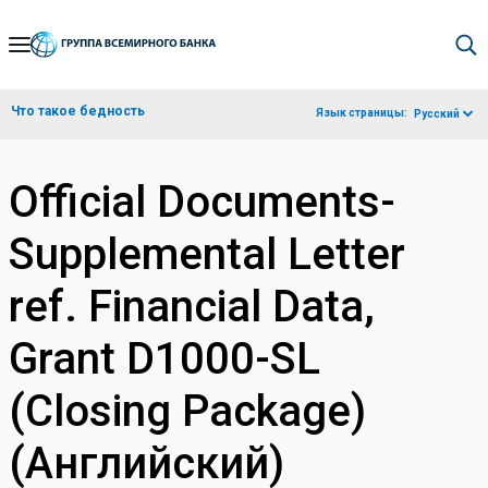
Skip
to
Main
Что такое бедность
Язык страницы:
Русский
Navigation
Official Documents-
Supplemental Letter
ref. Financial Data,
Grant D1000-SL
(Closing Package)
(Английский)