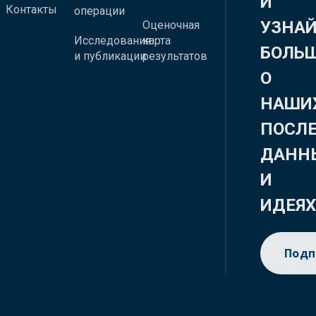
И
Контакты
операции
УЗНА
Оценочная
Исследования
карта
БОЛЬ
и публикации
результатов
О
НАШИ
ПОСЛ
ДАНН
И
ИДЕЯ
Подп