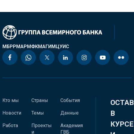
МБРР
МАР
МФК
МАГИ
МЦУИС
Кто мы
Страны
События
ОСТАВ
В
Новости
Темы
Данные
КУРСЕ
Работа
Проекты
Академия
и
ГВБ