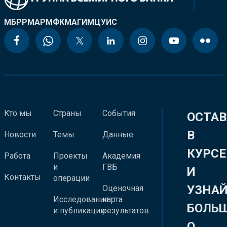
МБРР
МАР
МФК
МАГИ
МЦУИС
Кто мы
Страны
События
ОСТАВ
В
Новости
Темы
Данные
КУРСЕ
Работа
Проекты
Академия
и
ГВБ
И
Контакты
операции
УЗНА
Оценочная
Исследования
карта
БОЛЬ
и публикации
результатов
О