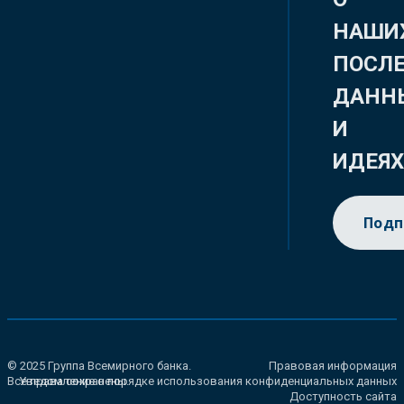
НАШИ
ПОСЛ
ДАНН
И
ИДЕЯ
Подп
© 2025 Группа Всемирного банка.
Правовая информация
Все права сохранены.
Уведомление о порядке использования конфиденциальных данных
Доступность сайта