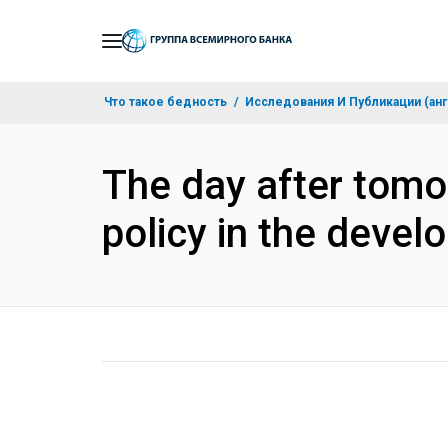
Skip
to
Main
Что такое бедность
Исследования И Публикации (анг
Navigation
The day after tomo
policy in the deve