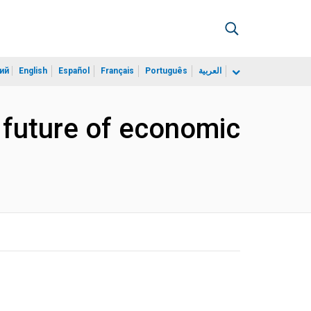
ий
English
Español
Français
Português
العربية
 future of economic