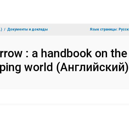
.)
Документы и доклады
Язык страницы:
Русск
rrow : a handbook on the
loping world (Английский)