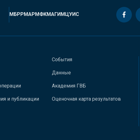
МБРР
МАР
МФК
МАГИ
МЦУИС
События
Данные
операции
Академия ГВБ
ия и публикации
Оценочная карта результатов