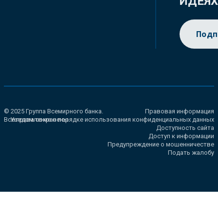
ИДЕЯ
Подп
© 2025 Группа Всемирного банка.
Правовая информация
Все права сохранены.
Уведомление о порядке использования конфиденциальных данных
Доступность сайта
Доступ к информации
Предупреждение о мошенничестве
Подать жалобу