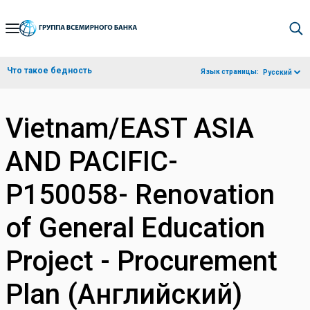
Skip
to
Main
Что такое бедность
Язык страницы:
Русский
Navigation
Vietnam/EAST ASIA
AND PACIFIC-
P150058- Renovation
of General Education
Project - Procurement
Plan (Английский)