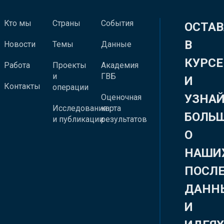
Кто мы
Страны
События
ОСТАВ
В
Новости
Темы
Данные
КУРСЕ
Работа
Проекты
Академия
и
ГВБ
И
Контакты
операции
УЗНА
Оценочная
Исследования
карта
БОЛЬ
и публикации
результатов
О
НАШИ
ПОСЛ
ДАНН
И