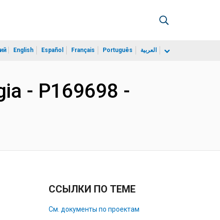
ий
English
Español
Français
Português
العربية
gia - P169698 -
ССЫЛКИ ПО ТЕМЕ
См. документы по проектам