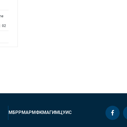
the
: 02
МБРР
МАР
МФК
МАГИ
МЦУИС