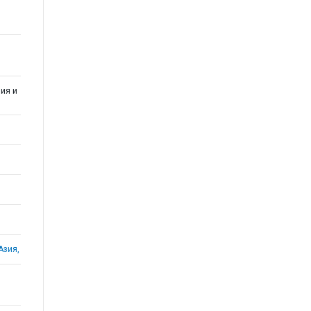
ия и
Азия,