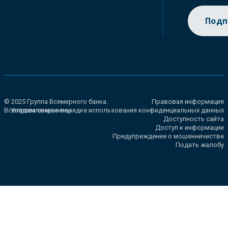
Подп
© 2025 Группа Всемирного банка.
Правовая информация
Все права сохранены.
Уведомление о порядке использования конфиденциальных данных
Доступность сайта
Доступ к информации
Предупреждение о мошенничестве
Подать жалобу