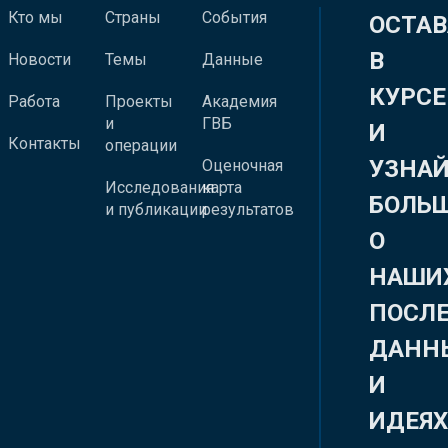
Кто мы
Страны
События
ОСТАВ
В
Новости
Темы
Данные
КУРСЕ
Работа
Проекты
Академия
и
ГВБ
И
Контакты
операции
УЗНА
Оценочная
Исследования
карта
БОЛЬ
и публикации
результатов
О
НАШИ
ПОСЛ
ДАНН
И
ИДЕЯ