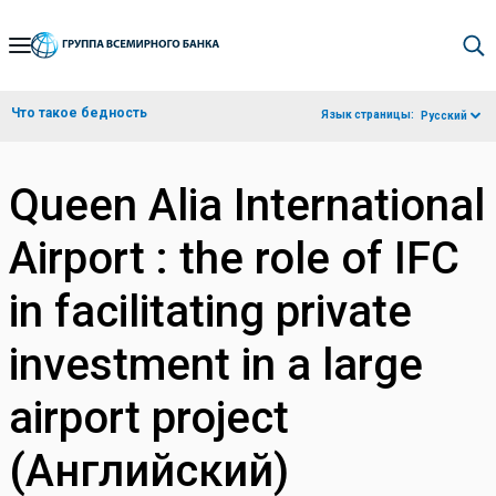
Skip
to
Main
Что такое бедность
Язык страницы:
Русский
Navigation
Queen Alia International
Airport : the role of IFC
in facilitating private
investment in a large
airport project
(Английский)