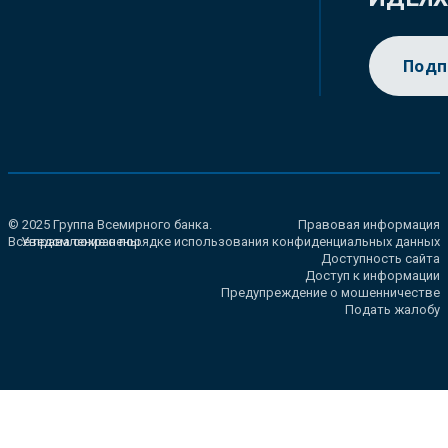
Подп
© 2025 Группа Всемирного банка.
Правовая информация
Все права сохранены.
Уведомление о порядке использования конфиденциальных данных
Доступность сайта
Доступ к информации
Предупреждение о мошенничестве
Подать жалобу