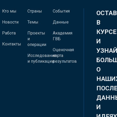
Кто мы
Страны
События
ОСТАВ
В
Новости
Темы
Данные
КУРСЕ
Работа
Проекты
Академия
и
ГВБ
И
Контакты
операции
УЗНА
Оценочная
Исследования
карта
БОЛЬ
и публикации
результатов
О
НАШИ
ПОСЛ
ДАНН
И
ИДЕЯ