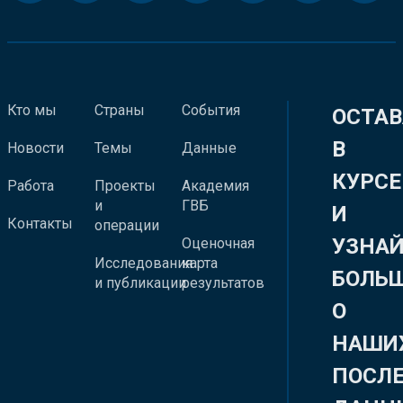
Кто мы
Страны
События
ОСТАВ
В
Новости
Темы
Данные
КУРСЕ
Работа
Проекты
Академия
и
ГВБ
И
Контакты
операции
УЗНА
Оценочная
Исследования
карта
БОЛЬ
и публикации
результатов
О
НАШИ
ПОСЛ