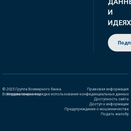
ДАНН
И
ИДЕЯ
Подп
© 2025 Группа Всемирного банка.
Правовая информация
Все права сохранены.
Уведомление о порядке использования конфиденциальных данных
Доступность сайта
Доступ к информации
Предупреждение о мошенничестве
Подать жалобу