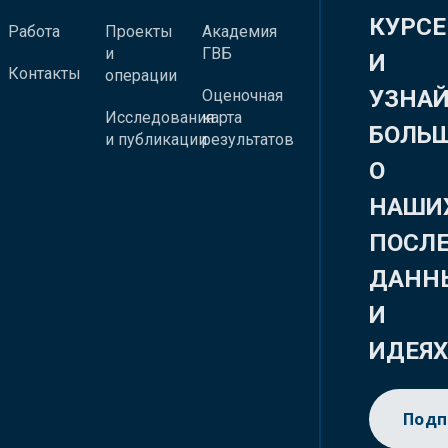
КУРСЕ
Работа
Проекты
Академия
и
ГВБ
И
Контакты
операции
УЗНА
Оценочная
Исследования
карта
БОЛЬ
и публикации
результатов
О
НАШИ
ПОСЛ
ДАНН
И
ИДЕЯ
Подп