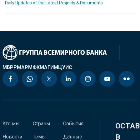
Daily Updates of the Latest Projects & Documents
МБРР
МАР
МФК
МАГИ
МЦУИС
Кто мы
Страны
События
ОСТАВ
В
Новости
Темы
Данные