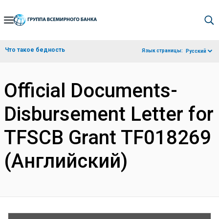
Skip
to
Main
Что такое бедность
Язык страницы:
Русский
Navigation
Official Documents-
Disbursement Letter for
TFSCB Grant TF018269
(Английский)