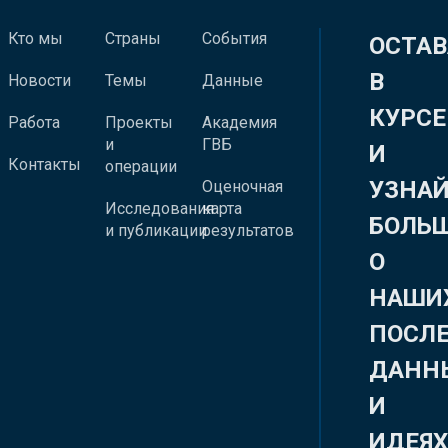
Кто мы
Страны
События
ОСТАВ
В
Новости
Темы
Данные
КУРСЕ
Работа
Проекты
Академия
и
ГВБ
И
Контакты
операции
УЗНА
Оценочная
Исследования
карта
БОЛЬ
и публикации
результатов
О
НАШИ
ПОСЛ
ДАНН
И
ИДЕЯ