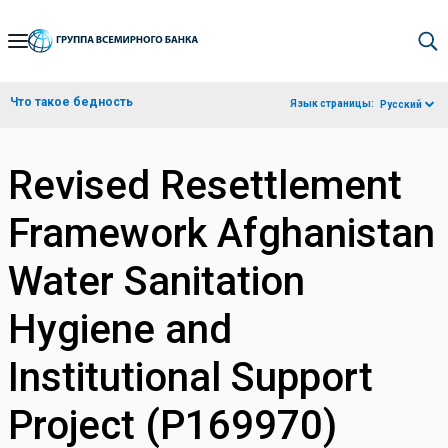
Skip
to
Main
Что такое бедность
Язык страницы:
Русский
Navigation
Revised Resettlement
Framework Afghanistan
Water Sanitation
Hygiene and
Institutional Support
Project (P169970)