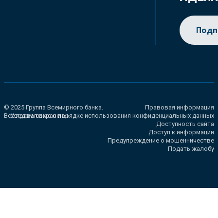
Подп
© 2025 Группа Всемирного банка.
Правовая информация
Все права сохранены.
Уведомление о порядке использования конфиденциальных данных
Доступность сайта
Доступ к информации
Предупреждение о мошенничестве
Подать жалобу