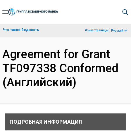
Skip
to
Main
Что такое бедность
Язык страницы:
Русский
Navigation
Agreement for Grant
TF097338 Conformed
(Английский)
ПОДРОБНАЯ ИНФОРМАЦИЯ