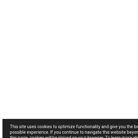
This site uses cookies to optimize functionality and give you the b
possible experience. If you continue to navigate this website beyo
this page, cookies will be placed on your browser. To learn more a