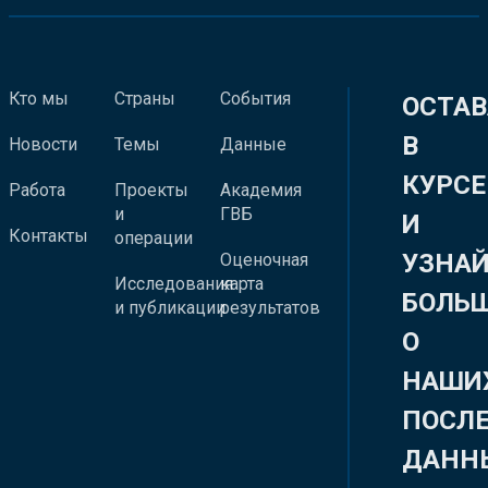
Кто мы
Страны
События
ОСТАВ
В
Новости
Темы
Данные
КУРСЕ
Работа
Проекты
Академия
и
ГВБ
И
Контакты
операции
УЗНА
Оценочная
Исследования
карта
БОЛЬ
и публикации
результатов
О
НАШИ
ПОСЛ
ДАНН