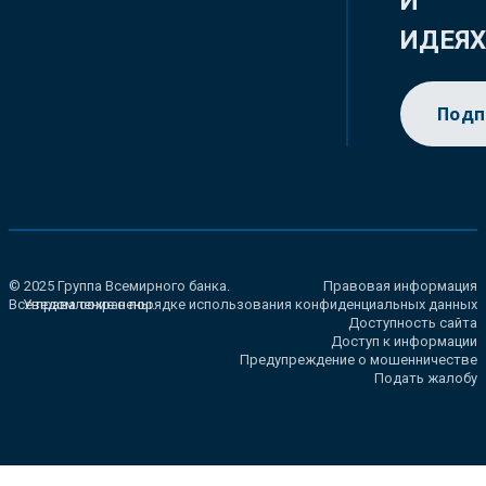
И
ИДЕЯ
Подп
© 2025 Группа Всемирного банка.
Правовая информация
Все права сохранены.
Уведомление о порядке использования конфиденциальных данных
Доступность сайта
Доступ к информации
Предупреждение о мошенничестве
Подать жалобу