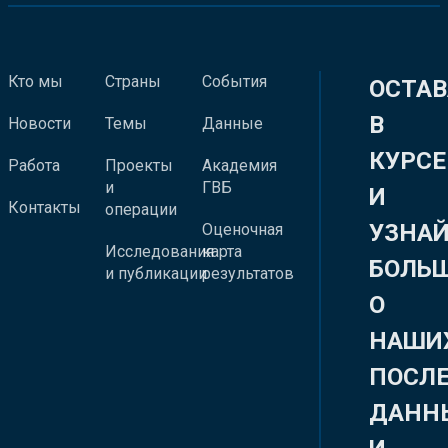
Кто мы
Страны
События
ОСТАВ
В
Новости
Темы
Данные
КУРСЕ
Работа
Проекты
Академия
и
ГВБ
И
Контакты
операции
УЗНА
Оценочная
Исследования
карта
БОЛЬ
и публикации
результатов
О
НАШИ
ПОСЛ
ДАНН