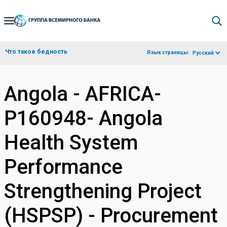
Skip
to
Main
Что такое бедность
Язык страницы:
Русский
Navigation
Angola - AFRICA-
P160948- Angola
Health System
Performance
Strengthening Project
(HSPSP) - Procurement