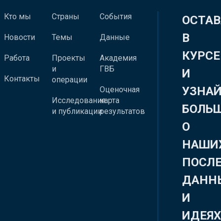
Кто мы
Страны
События
ОСТАВ
В
Новости
Темы
Данные
КУРСЕ
Работа
Проекты
Академия
и
ГВБ
И
Контакты
операции
УЗНА
Оценочная
Исследования
карта
БОЛЬ
и публикации
результатов
О
НАШИ
ПОСЛ
ДАНН
И
ИДЕЯ