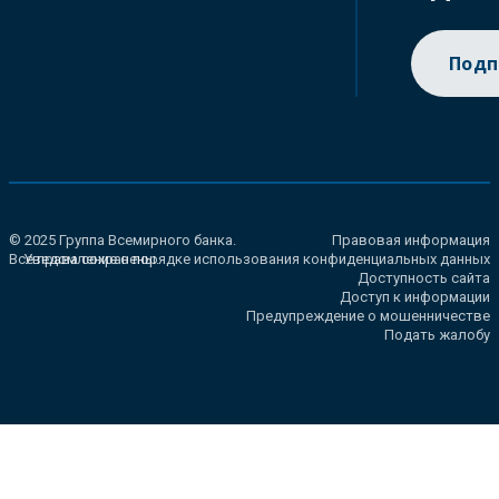
Подп
© 2025 Группа Всемирного банка.
Правовая информация
Все права сохранены.
Уведомление о порядке использования конфиденциальных данных
Доступность сайта
Доступ к информации
Предупреждение о мошенничестве
Подать жалобу