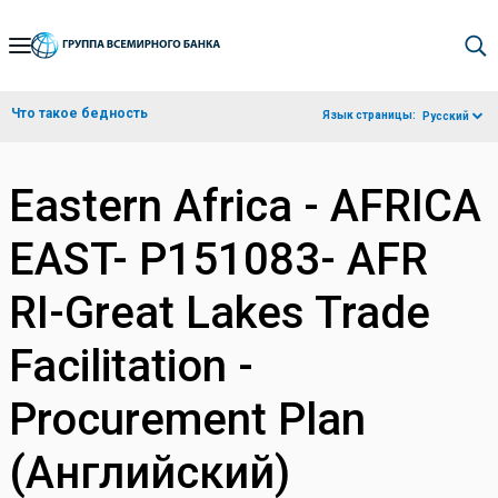
Skip
to
Main
Что такое бедность
Язык страницы:
Русский
Navigation
Eastern Africa - AFRICA
EAST- P151083- AFR
RI-Great Lakes Trade
Facilitation -
Procurement Plan
(Английский)