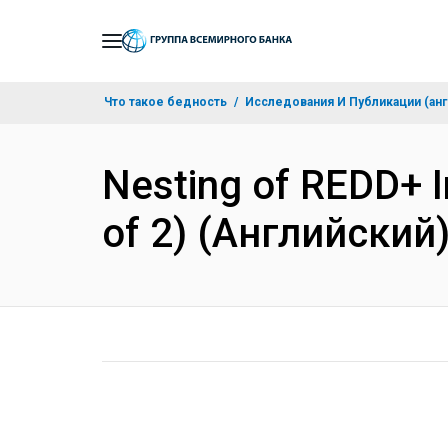
Skip
to
Main
Что такое бедность
Исследования И Публикации (анг
Navigation
Nesting of REDD+ In
of 2) (Английский