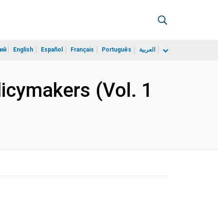
ий
English
Español
Français
Português
العربية
licymakers (Vol. 1