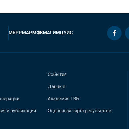
МБРР
МАР
МФК
МАГИ
МЦУИС
События
Данные
операции
Академия ГВБ
ия и публикации
Оценочная карта результатов