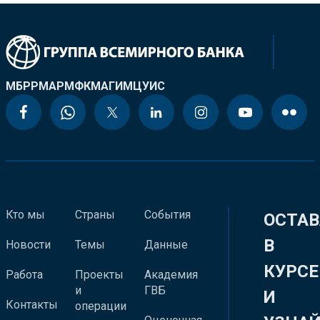
МБРР
МАР
МФК
МАГИ
МЦУИС
Кто мы
Страны
События
ОСТАВ
В
Новости
Темы
Данные
КУРСЕ
Работа
Проекты
Академия
и
ГВБ
И
Контакты
операции