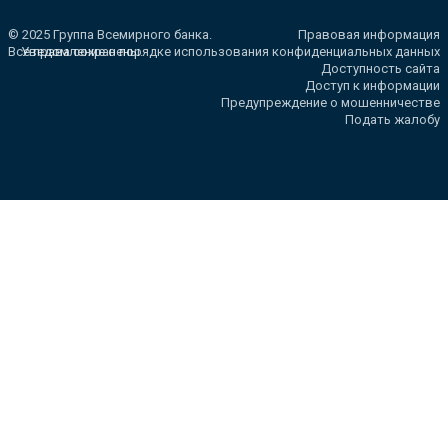
© 2025 Группа Всемирного банка.
Правовая информация
Все права сохранены.
Уведомление о порядке использования конфиденциальных данных
Доступность сайта
Доступ к информации
Предупреждение о мошенничестве
Подать жалобу