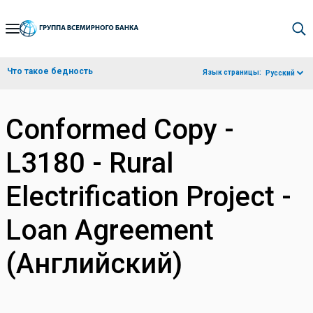
Skip
to
Main
Что такое бедность
Язык страницы:
Русский
Navigation
Conformed Copy -
L3180 - Rural
Electrification Project -
Loan Agreement
(Английский)