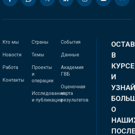
Кто мы
Страны
События
ОСТАВ
В
Новости
Темы
Данные
КУРСЕ
Работа
Проекты
Академия
и
ГВБ
И
Контакты
операции
УЗНА
Оценочная
Исследования
карта
БОЛЬ
и публикации
результатов
О
НАШИ
ПОСЛ