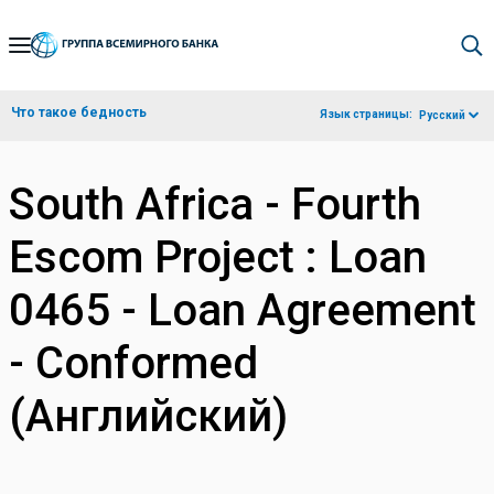
Skip
to
Main
Что такое бедность
Язык страницы:
Русский
Navigation
South Africa - Fourth
Escom Project : Loan
0465 - Loan Agreement
- Conformed
(Английский)