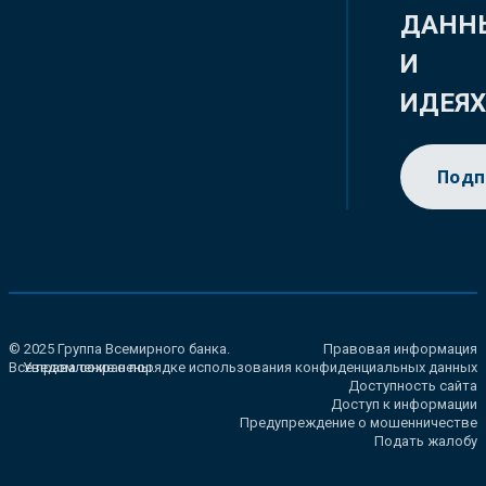
ДАНН
И
ИДЕЯ
Подп
© 2025 Группа Всемирного банка.
Правовая информация
Все права сохранены.
Уведомление о порядке использования конфиденциальных данных
Доступность сайта
Доступ к информации
Предупреждение о мошенничестве
Подать жалобу