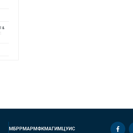
l &
:
МБРР
МАР
МФК
МАГИ
МЦУИС