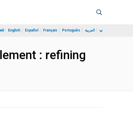
ий
English
Español
Français
Português
العربية
ement : refining