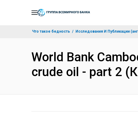
Skip
to
Main
Что такое бедность
Исследования И Публикации (анг
Navigation
World Bank Cambodi
crude oil - part 2 