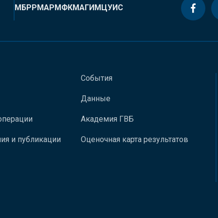
МБРР
МАР
МФК
МАГИ
МЦУИС
События
Данные
операции
Академия ГВБ
ия и публикации
Оценочная карта результатов