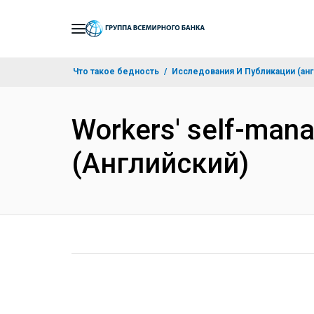
Skip
to
Main
Что такое бедность
Исследования И Публикации (анг
Navigation
Workers' self-mana
(Английский)