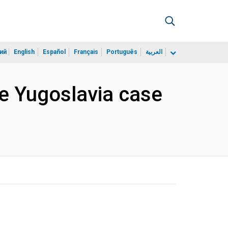
ий
English
Español
Français
Português
العربية
e Yugoslavia case