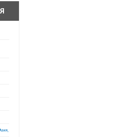
Я
Азия,