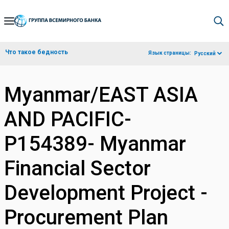
Skip
to
Main
Что такое бедность
Язык страницы:
Русский
Navigation
Myanmar/EAST ASIA
AND PACIFIC-
P154389- Myanmar
Financial Sector
Development Project -
Procurement Plan