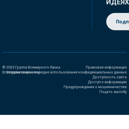
ИДЕЯ
Подп
© 2025 Группа Всемирного банка.
Правовая информация
Все права сохранены.
Уведомление о порядке использования конфиденциальных данных
Доступность сайта
Доступ к информации
Предупреждение о мошенничестве
Подать жалобу