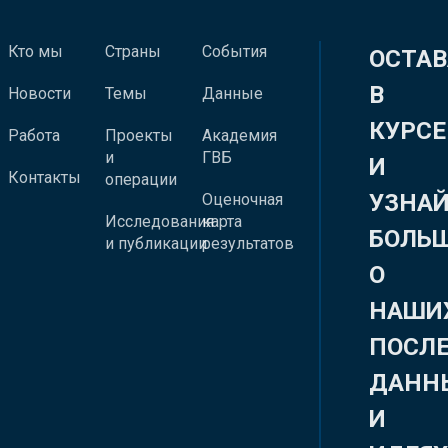
Кто мы
Страны
События
ОСТАВ
В
Новости
Темы
Данные
КУРСЕ
Работа
Проекты
Академия
и
ГВБ
И
Контакты
операции
УЗНА
Оценочная
Исследования
карта
БОЛЬ
и публикации
результатов
О
НАШИ
ПОСЛ
ДАНН
И