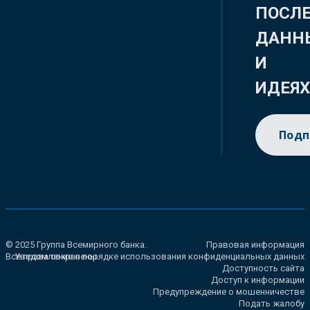
ПОСЛ
ДАНН
И
ИДЕЯ
Подп
© 2025 Группа Всемирного банка.
Правовая информация
Все права сохранены.
Уведомление о порядке использования конфиденциальных данных
Доступность сайта
Доступ к информации
Предупреждение о мошенничестве
Подать жалобу