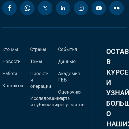
Кто мы
Страны
События
ОСТАВ
В
Новости
Темы
Данные
КУРСЕ
Работа
Проекты
Академия
и
ГВБ
И
Контакты
операции
УЗНА
Оценочная
Исследования
карта
БОЛЬ
и публикации
результатов
О
НАШИ