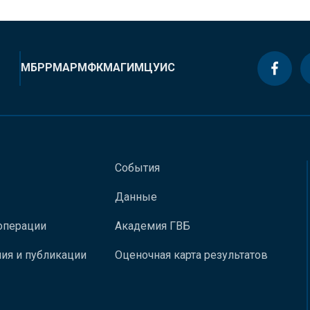
МБРР
МАР
МФК
МАГИ
МЦУИС
События
Данные
операции
Академия ГВБ
ия и публикации
Оценочная карта результатов