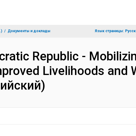
.)
Документы и доклады
Язык страницы:
Русск
atic Republic - Mobilizi
proved Livelihoods and W
лийский)