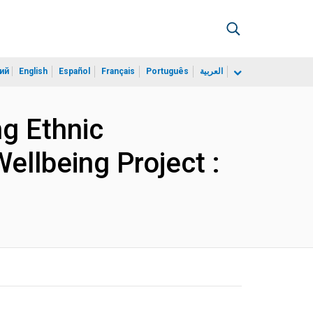
ий
English
Español
Français
Português
العربية
ng Ethnic
ellbeing Project :