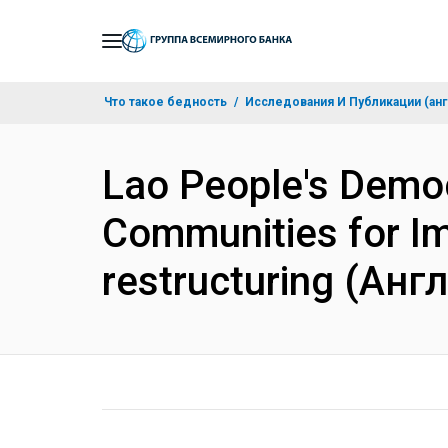
Skip
to
Main
Что такое бедность
Исследования И Публикации (анг
Navigation
Lao People's Democr
Communities for Im
restructuring (Анг