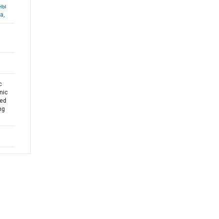
аны
а,
c
nic
ved
ng