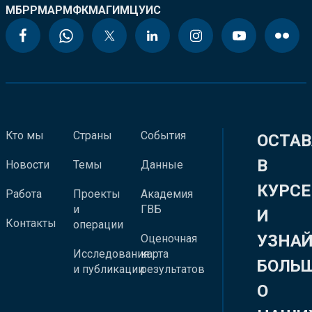
МБРР
МАР
МФК
МАГИ
МЦУИС
Кто мы
Страны
События
ОСТАВ
В
Новости
Темы
Данные
КУРСЕ
Работа
Проекты
Академия
и
ГВБ
И
Контакты
операции
УЗНА
Оценочная
Исследования
карта
БОЛЬ
и публикации
результатов
О