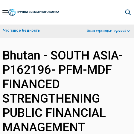
Skip
to
Main
Что такое бедность
Язык страницы:
Русский
Navigation
Bhutan - SOUTH ASIA-
P162196- PFM-MDF
FINANCED
STRENGTHENING
PUBLIC FINANCIAL
MANAGEMENT