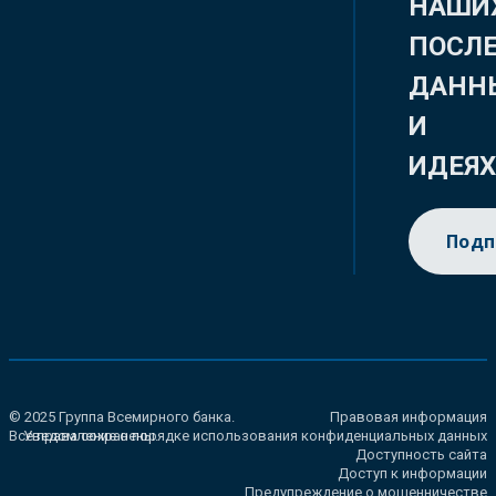
НАШИ
ПОСЛ
ДАНН
И
ИДЕЯ
Подп
© 2025 Группа Всемирного банка.
Правовая информация
Все права сохранены.
Уведомление о порядке использования конфиденциальных данных
Доступность сайта
Доступ к информации
Предупреждение о мошенничестве