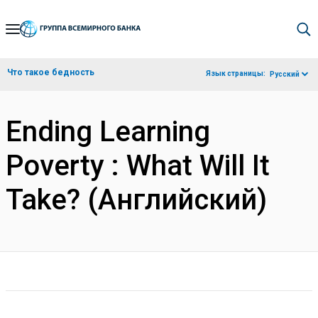
Skip
to
Main
Что такое бедность
Язык страницы:
Русский
Navigation
Ending Learning
Poverty : What Will It
Take? (Английский)