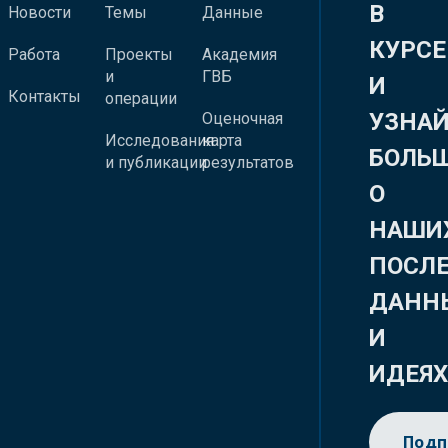
В
Новости
Темы
Данные
КУРСЕ
Работа
Проекты
Академия
и
ГВБ
И
Контакты
операции
УЗНА
Оценочная
Исследования
карта
БОЛЬ
и публикации
результатов
О
НАШИ
ПОСЛ
ДАНН
И
ИДЕЯ
Подп