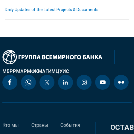
Daily Updates of the Latest Projects & Documents
МБРР
МАР
МФК
МАГИ
МЦУИС
Кто мы
Страны
События
ОСТАВ