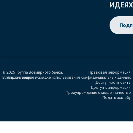
ИДЕЯ
Подп
© 2025 Группа Всемирного банка.
Правовая информация
Все права сохранены.
Уведомление о порядке использования конфиденциальных данных
Доступность сайта
Доступ к информации
Предупреждение о мошенничестве
Подать жалобу