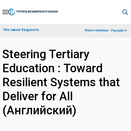
Skip
to
Main
Что такое бедность
Язык страницы:
Русский
Navigation
Steering Tertiary
Education : Toward
Resilient Systems that
Deliver for All
(Английский)