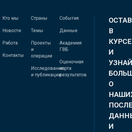
Кто мы
Страны
События
ОСТАВ
В
Новости
Темы
Данные
КУРСЕ
Работа
Проекты
Академия
и
ГВБ
И
Контакты
операции
УЗНА
Оценочная
Исследования
карта
БОЛЬ
и публикации
результатов
О
НАШИ
ПОСЛ
ДАНН
И