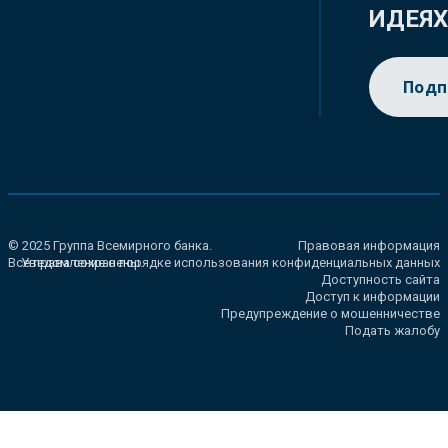
ИДЕЯ
Подп
© 2025 Группа Всемирного банка.
Правовая информация
Все права сохранены.
Уведомление о порядке использования конфиденциальных данных
Доступность сайта
Доступ к информации
Предупреждение о мошенничестве
Подать жалобу