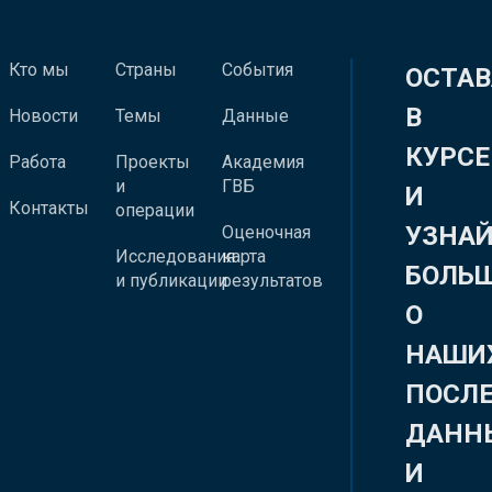
Кто мы
Страны
События
ОСТАВ
В
Новости
Темы
Данные
КУРСЕ
Работа
Проекты
Академия
и
ГВБ
И
Контакты
операции
УЗНА
Оценочная
Исследования
карта
БОЛЬ
и публикации
результатов
О
НАШИ
ПОСЛ
ДАНН
И