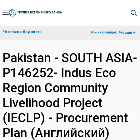
Skip
to
Main
Что такое бедность
Язык страницы:
Русский
Navigation
Pakistan - SOUTH ASIA-
P146252- Indus Eco
Region Community
Livelihood Project
(IECLP) - Procurement
Plan (Английский)