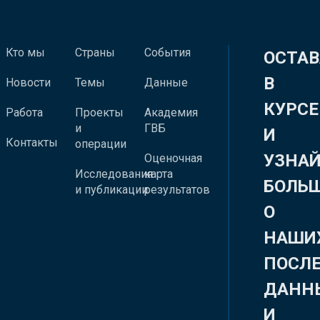
Кто мы
Страны
События
ОСТАВ
В
Новости
Темы
Данные
КУРСЕ
Работа
Проекты
Академия
и
ГВБ
И
Контакты
операции
УЗНА
Оценочная
Исследования
карта
БОЛЬ
и публикации
результатов
О
НАШИ
ПОСЛ
ДАНН
И