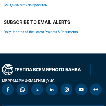
См. документы по проектам
SUBSCRIBE TO EMAIL ALERTS
Daily Updates of the Latest Projects & Documents
МБРР
МАР
МФК
МАГИ
МЦУИС