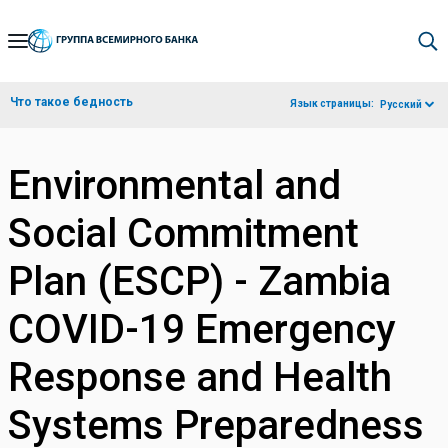
Skip
to
Main
Что такое бедность
Язык страницы:
Русский
Navigation
Environmental and
Social Commitment
Plan (ESCP) - Zambia
COVID-19 Emergency
Response and Health
Systems Preparedness