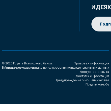
ИДЕЯ
Подп
© 2025 Группа Всемирного банка.
Правовая информация
Все права сохранены.
Уведомление о порядке использования конфиденциальных данных
Доступность сайта
Доступ к информации
Предупреждение о мошенничестве
Подать жалобу