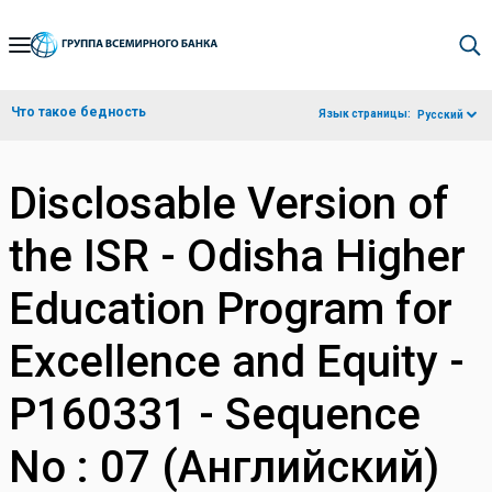
Skip
to
Main
Что такое бедность
Язык страницы:
Русский
Navigation
Disclosable Version of
the ISR - Odisha Higher
Education Program for
Excellence and Equity -
P160331 - Sequence
No : 07 (Английский)