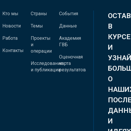
Кто мы
Страны
События
ОСТАВ
В
Новости
Темы
Данные
КУРСЕ
Работа
Проекты
Академия
и
ГВБ
И
Контакты
операции
УЗНА
Оценочная
Исследования
карта
БОЛЬ
и публикации
результатов
О
НАШИ
ПОСЛ
ДАНН
И