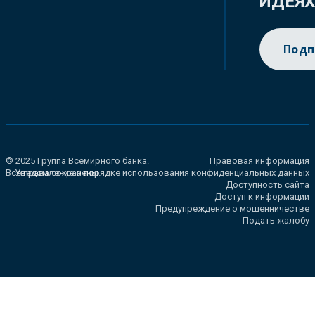
ИДЕЯ
Подп
© 2025 Группа Всемирного банка.
Правовая информация
Все права сохранены.
Уведомление о порядке использования конфиденциальных данных
Доступность сайта
Доступ к информации
Предупреждение о мошенничестве
Подать жалобу