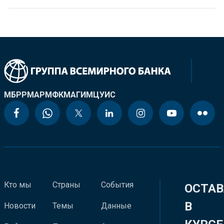
МБРР
МАР
МФК
МАГИ
МЦУИС
Кто мы
Страны
События
ОСТАВ
В
Новости
Темы
Данные