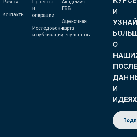
КУРСЕ
Работа
Проекты
Академия
и
ГВБ
И
Контакты
операции
УЗНА
Оценочная
Исследования
карта
БОЛЬ
и публикации
результатов
О
НАШИ
ПОСЛ
ДАНН
И
ИДЕЯ
Подп