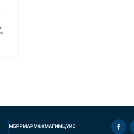
6-
nd
МБРР
МАР
МФК
МАГИ
МЦУИС