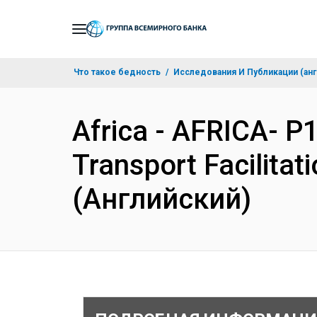
Skip
to
Main
Что такое бедность
Исследования И Публикации (анг
Navigation
Africa - AFRICA- P
Transport Facilita
(Английский)