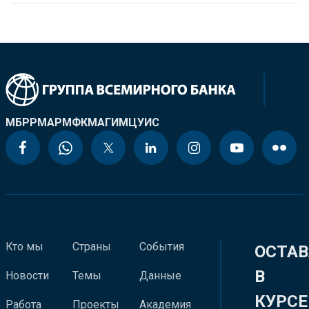
МБРР
МАР
МФК
МАГИ
МЦУИС
Кто мы
Страны
События
ОСТАВ
В
Новости
Темы
Данные
КУРСЕ
Работа
Проекты
Академия