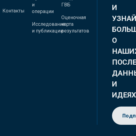
и
ГВБ
И
Контакты
операции
УЗНА
Оценочная
Исследования
карта
БОЛЬ
и публикации
результатов
О
НАШИ
ПОСЛ
ДАНН
И
ИДЕЯ
Подп