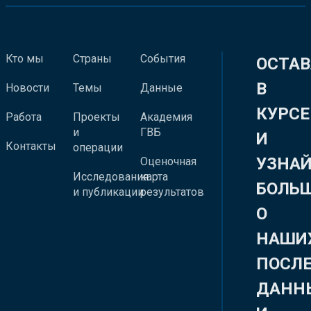
Кто мы
Страны
События
ОСТАВ
В
Новости
Темы
Данные
КУРСЕ
Работа
Проекты
Академия
и
ГВБ
И
Контакты
операции
УЗНА
Оценочная
Исследования
карта
БОЛЬ
и публикации
результатов
О
НАШИ
ПОСЛ
ДАНН