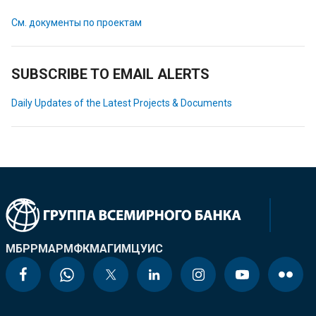
См. документы по проектам
SUBSCRIBE TO EMAIL ALERTS
Daily Updates of the Latest Projects & Documents
МБРР
МАР
МФК
МАГИ
МЦУИС