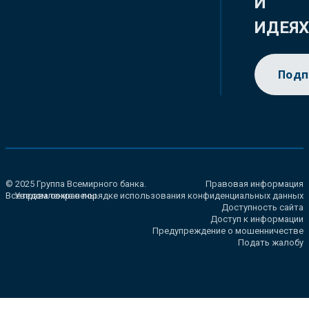
И
ИДЕЯ
Подп
© 2025 Группа Всемирного банка.
Правовая информация
Все права сохранены.
Уведомление о порядке использования конфиденциальных данных
Доступность сайта
Доступ к информации
Предупреждение о мошенничестве
Подать жалобу