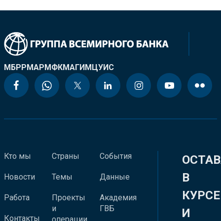
МБРР
МАР
МФК
МАГИ
МЦУИС
Кто мы
Страны
События
ОСТАВ
В
Новости
Темы
Данные
КУРСЕ
Работа
Проекты
Академия
и
ГВБ
И
Контакты
операции