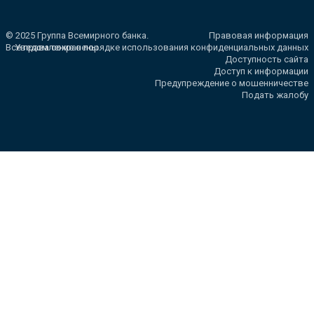
© 2025 Группа Всемирного банка.
Правовая информация
Все права сохранены.
Уведомление о порядке использования конфиденциальных данных
Доступность сайта
Доступ к информации
Предупреждение о мошенничестве
Подать жалобу