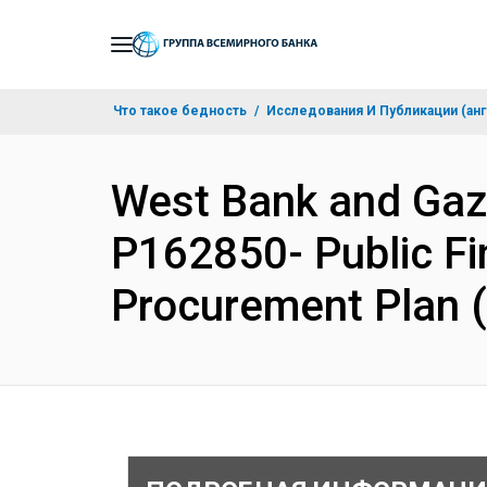
Skip
to
Main
Что такое бедность
Исследования И Публикации (анг
Navigation
West Bank and Ga
P162850- Public F
Procurement Plan 