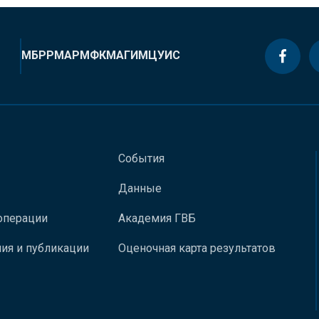
МБРР
МАР
МФК
МАГИ
МЦУИС
События
Данные
операции
Академия ГВБ
ия и публикации
Оценочная карта результатов