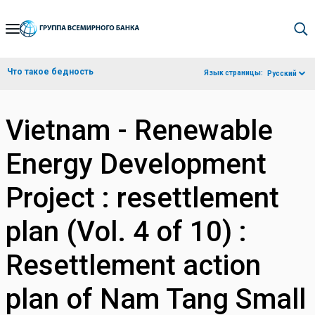
Skip
to
Main
Что такое бедность
Язык страницы:
Русский
Navigation
Vietnam - Renewable
Energy Development
Project : resettlement
plan (Vol. 4 of 10) :
Resettlement action
plan of Nam Tang Small