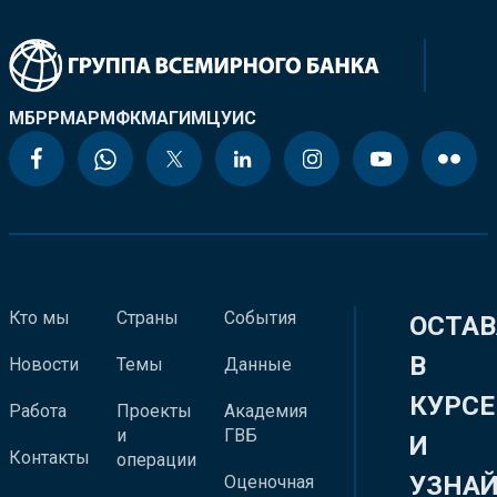
МБРР
МАР
МФК
МАГИ
МЦУИС
Кто мы
Страны
События
ОСТАВ
В
Новости
Темы
Данные
КУРСЕ
Работа
Проекты
Академия
и
ГВБ
И
Контакты
операции
УЗНА
Оценочная