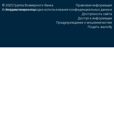
© 2025 Группа Всемирного банка.
Правовая информация
Все права сохранены.
Уведомление о порядке использования конфиденциальных данных
Доступность сайта
Доступ к информации
Предупреждение о мошенничестве
Подать жалобу