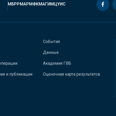
МБРР
МАР
МФК
МАГИ
МЦУИС
События
Данные
операции
Академия ГВБ
ия и публикации
Оценочная карта результатов