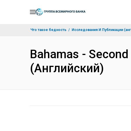
Skip
to
Main
Что такое бедность
Исследования И Публикации (анг
Navigation
Bahamas - Second T
(Английский)