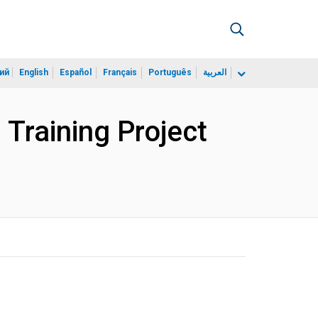
ий
English
Español
Français
Português
العربية
Training Project