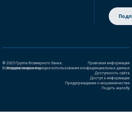
Подп
© 2025 Группа Всемирного банка.
Правовая информация
Все права сохранены.
Уведомление о порядке использования конфиденциальных данных
Доступность сайта
Доступ к информации
Предупреждение о мошенничестве
Подать жалобу