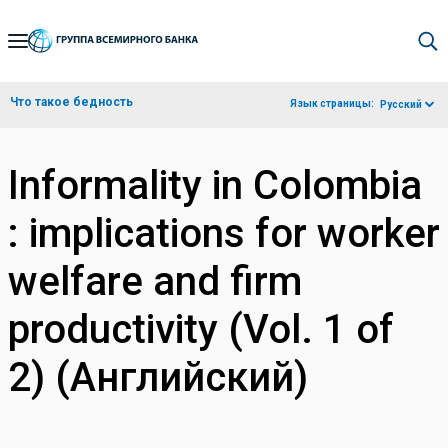
Skip
to
Main
Что такое бедность
Язык страницы:
Русский
Navigation
Informality in Colombia
: implications for worker
welfare and firm
productivity (Vol. 1 of
2) (Английский)