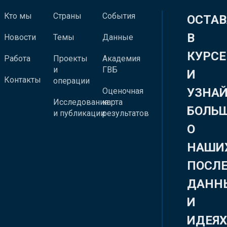
Кто мы
Страны
События
ОСТАВ
В
Новости
Темы
Данные
КУРСЕ
Работа
Проекты
Академия
и
ГВБ
И
Контакты
операции
УЗНА
Оценочная
Исследования
карта
БОЛЬ
и публикации
результатов
О
НАШИ
ПОСЛ
ДАНН
И
ИДЕЯ