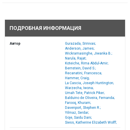
ПОДРОБНАЯ ИНФОРМАЦИЯ
Автор
Gurazada, Srinivas;
Anderson, James;
Wickramasinghe, Jiwanka B.;
Narula, Rajat;
Koteiche, Rima Abdul-Amir;
Bernstein, David S.;
Recanatini, Francesca;
Hammer, Craig;
La Cascia, Joseph Huntington;
Warzecha, Iwona;
Umah Tete, Patrick Piker;
Balduino de Oliveira, Fernanda;
Farooq, Khuram;
Davenport, Stephen R.;
Yilmaz, Serdar;
Goje, Saidu Dani;
Siess, Katherine Elizabeth Wolff;