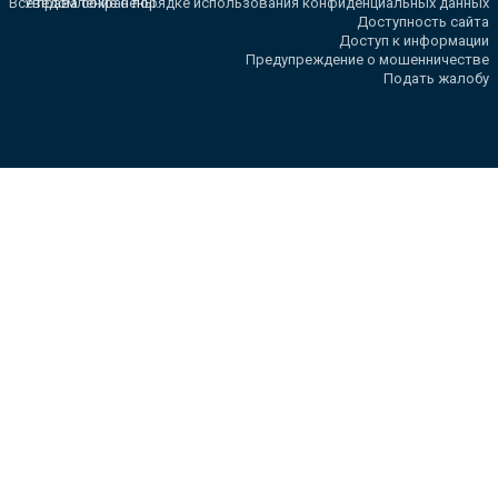
Все права сохранены.
Уведомление о порядке использования конфиденциальных данных
Доступность сайта
Доступ к информации
Предупреждение о мошенничестве
Подать жалобу