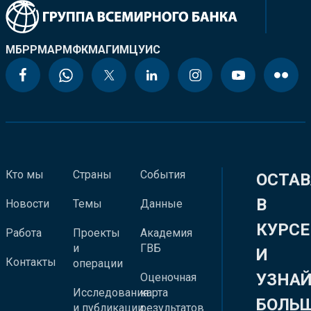
МБРР
МАР
МФК
МАГИ
МЦУИС
Кто мы
Страны
События
ОСТАВ
В
Новости
Темы
Данные
КУРСЕ
Работа
Проекты
Академия
и
ГВБ
И
Контакты
операции
УЗНА
Оценочная
Исследования
карта
БОЛЬ
и публикации
результатов