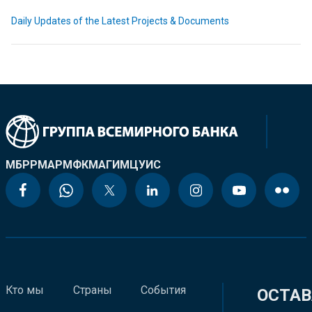
Daily Updates of the Latest Projects & Documents
МБРР
МАР
МФК
МАГИ
МЦУИС
Кто мы
Страны
События
ОСТАВ