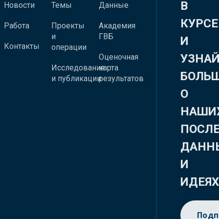
В
Новости
Темы
Данные
КУРСЕ
Работа
Проекты
Академия
и
ГВБ
И
Контакты
операции
УЗНА
Оценочная
Исследования
карта
БОЛЬ
и публикации
результатов
О
НАШИ
ПОСЛ
ДАНН
И
ИДЕЯ
Подп