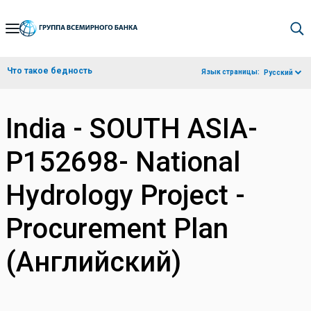
Skip
to
Main
Что такое бедность
Язык страницы:
Русский
Navigation
India - SOUTH ASIA-
P152698- National
Hydrology Project -
Procurement Plan
(Английский)