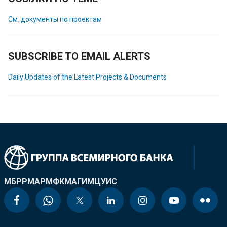
См. документы по проектам
SUBSCRIBE TO EMAIL ALERTS
Daily Updates of the Latest Projects & Documents
МБРР
МАР
МФК
МАГИ
МЦУИС