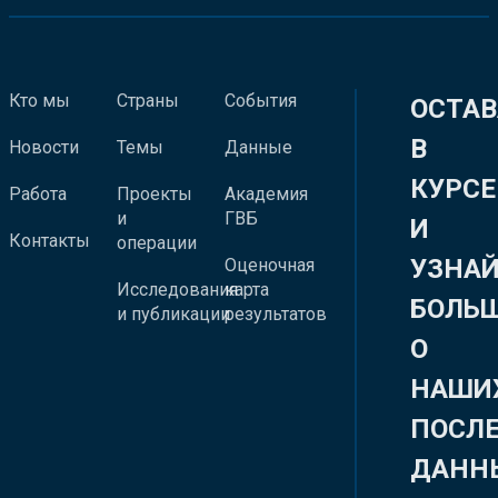
Кто мы
Страны
События
ОСТАВ
В
Новости
Темы
Данные
КУРСЕ
Работа
Проекты
Академия
и
ГВБ
И
Контакты
операции
УЗНА
Оценочная
Исследования
карта
БОЛЬ
и публикации
результатов
О
НАШИ
ПОСЛ
ДАНН