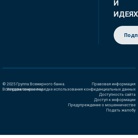
И
ИДЕЯ
Подп
© 2025 Группа Всемирного банка.
Правовая информация
Все права сохранены.
Уведомление о порядке использования конфиденциальных данных
Доступность сайта
Доступ к информации
Предупреждение о мошенничестве
Подать жалобу